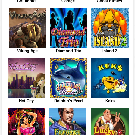
Columbus
Garage
Ghost Pirates
Viking Age
Diamond Trio
Island 2
Hot City
Dolphin's Pearl
Keks