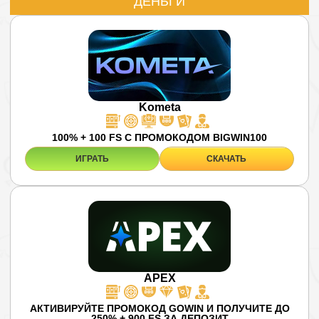
ДЕНЬГИ
Kometa
100% + 100 FS С ПРОМОКОДОМ BIGWIN100
ИГРАТЬ
СКАЧАТЬ
APEX
АКТИВИРУЙТЕ ПРОМОКОД GOWIN И ПОЛУЧИТЕ ДО
250% + 900 FS ЗА ДЕПОЗИТ