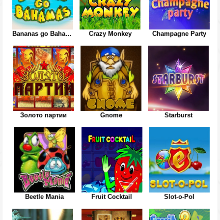
Bananas go Bahamas
Crazy Monkey
Champagne Party
Золото партии
Gnome
Starburst
Beetle Mania
Fruit Cocktail
Slot-o-Pol