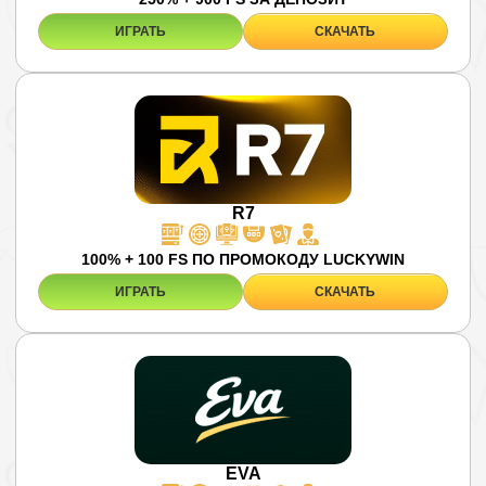
ИГРАТЬ
СКАЧАТЬ
R7
100% + 100 FS ПО ПРОМОКОДУ LUCKYWIN
ИГРАТЬ
СКАЧАТЬ
EVA