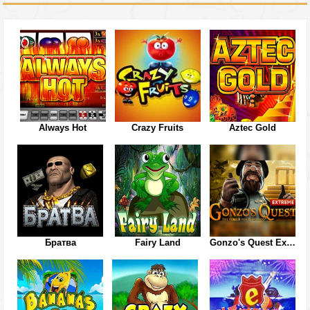
Always Hot
Crazy Fruits
Aztec Gold
Братва
Fairy Land
Gonzo's Quest Extreme