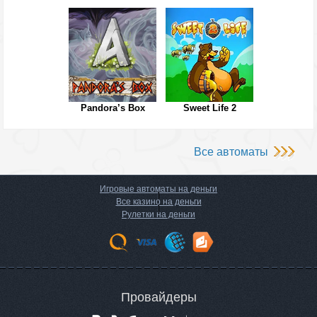
Pandora’s Box
Sweet Life 2
Все автоматы
Игровые автоматы на деньги
Все казино на деньги
Рулетки на деньги
Провайдеры