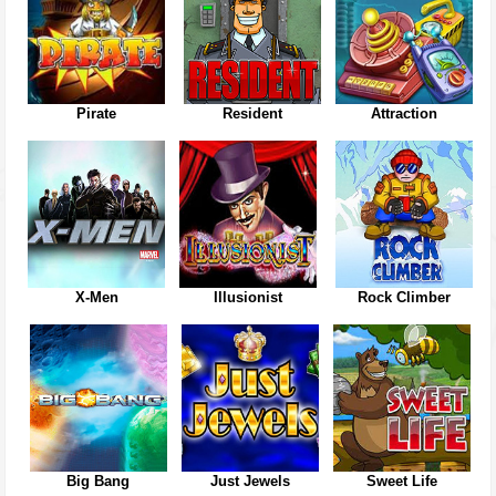
Pirate
Resident
Attraction
X-Men
Illusionist
Rock Climber
Big Bang
Just Jewels
Sweet Life