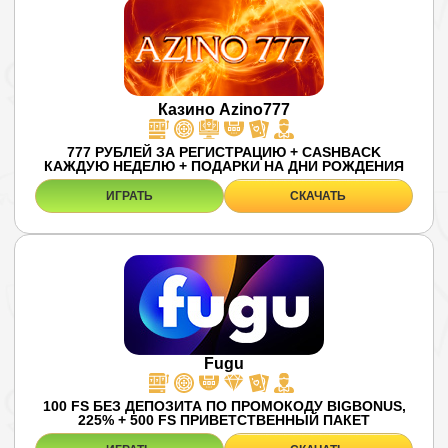
Казино Azino777
777 РУБЛЕЙ ЗА РЕГИСТРАЦИЮ + CASHBACK
КАЖДУЮ НЕДЕЛЮ + ПОДАРКИ НА ДНИ РОЖДЕНИЯ
ИГРАТЬ
СКАЧАТЬ
Fugu
100 FS БЕЗ ДЕПОЗИТА ПО ПРОМОКОДУ BIGBONUS,
225% + 500 FS ПРИВЕТСТВЕННЫЙ ПАКЕТ