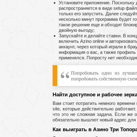
Установите приложение. Поскольку 
распространяется в виде setup файл
только его запустить. Далее следуй
несколько минут программа будет гот
такое решение еще и обходит блокир
двойную выгоду;
Запускайте и делайте ставки. В кон
включить Azino online и авторизоват
аккаунт, через который играли в бра
информация о вас, а также профиль 
применялся. Попросту нет необходи
Попробовать одно из лучших
попробовать собственную схем
Найти доступное и рабочее зерка
Вам стоит потратить немного времени 
site, которые действительно работают.
что это не сложная задача. Если же 
обязательно вышлют новый адрес для 
Как выиграть в Азино Три Топор