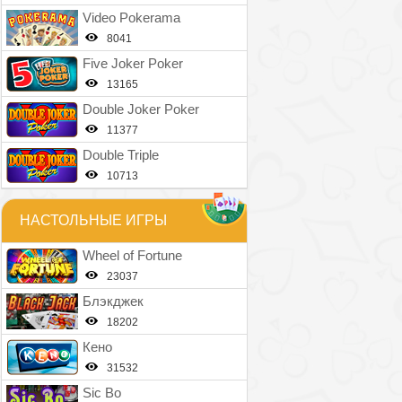
Video Pokerama
8041
Five Joker Poker
13165
Double Joker Poker
11377
Double Triple
10713
НАСТОЛЬНЫЕ ИГРЫ
Wheel of Fortune
23037
Блэкджек
18202
Кено
31532
Sic Bo