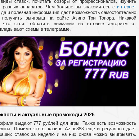
виды ставок, почитать обзоры от профессионалов, изучить
ал разных аппаратов. Чем больше вы знакомитесь с
интернет
, да и полезная информация даст возможность самостоятельно
и получить выигрыш на сайте Азино Три Топора. Никакой
 что стоит обратить внимание на готовые алгоритм от
выкладывают схемы в телеграмме.
жекпоты и актуальные промокоды 2026
офиля выдают 777 рублей для игры. Также есть возможность
зиты. Помимо этого, казино Azino888 еще и регулярно дает
ваших ставок за неделю и на них снова можно выигрывать.