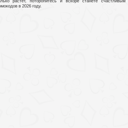
лько растет, поторопитесь и вскоре станете счастливым
мокодов в 2026 году.