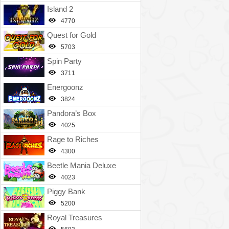
Island 2
4770
Quest for Gold
5703
Spin Party
3711
Energoonz
3824
Pandora’s Box
4025
Rage to Riches
4300
Beetle Mania Deluxe
4023
Piggy Bank
5200
Royal Treasures