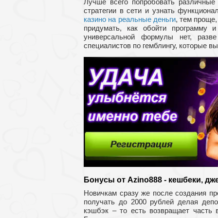
Лучше всего попробовать различные 
стратегии в сети и узнать функцион
казино на реальные деньги
, тем проще
придумать, как обойти программу 
универсальной формулы нет, разве
специалистов по гемблингу, которые 
Бонусы от Azino888 - кешбеки, д
Новичкам сразу же после создания пр
получать до 2000 рублей делая депо
кэшбэк – то есть возвращает часть 