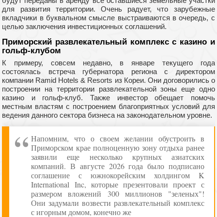
будут переданы в аренду все оставшиеся земельные участки
для развития территории. Очень радует, что зарубежные
вкладчики в буквальном смысле выстраиваются в очередь, с
целью заключения инвестиционных соглашений.
Приморский развлекательный комплекс с казино и
гольф-клубом
К примеру, совсем недавно, в январе текущего года
состоялась встреча губернатора региона с директором
компании Ramid Hotels & Resorts из Кореи. Они договорились о
построении на территории развлекательной зоны еще одно
казино и гольф-клуб. Также инвестор обещает помочь
местным властям с построением благоприятных условий для
ведения данного сектора бизнеса на законодательном уровне.
Напомним, что о своем желании обустроить в
Приморском крае полноценную зону отдыха ранее
заявили еще несколько крупных азиатских
компаний. В августе 2026 года было подписано
соглашение с южнокорейским холдингом K
International Inc, которые презентовали проект с
размером вложений 300 миллионов "зеленых"!
Они задумали возвести развлекательный комплекс
с игорным домом, конечно же