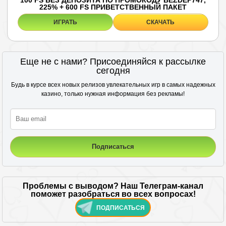
225% + 600 FS ПРИВЕТСТВЕННЫЙ ПАКЕТ
ИГРАТЬ
СКАЧАТЬ
Еще не с нами? Присоединяйся к рассылке
сегодня
Будь в курсе всех новых релизов увлекательных игр в самых надежных
казино, только нужная информация без рекламы!
Проблемы с выводом? Наш Телеграм-канал
поможет разобраться во всех вопросах!
ПОДПИСАТЬСЯ