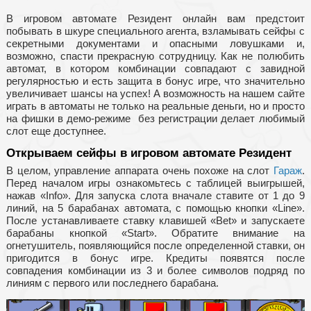
В игровом автомате Резидент онлайн вам предстоит
побывать в шкуре специального агента, взламывать сейфы с
секретными документами и опасными ловушками и,
возможно, спасти прекрасную сотрудницу. Как не полюбить
автомат, в котором комбинации совпадают с завидной
регулярностью и есть защита в бонус игре, что значительно
увеличивает шансы на успех! А возможность на нашем сайте
играть в автоматы не только на реальные деньги, но и просто
на фишки в демо-режиме без регистрации делает любимый
слот еще доступнее.
Открываем сейфы в игровом автомате Резидент
В целом, управление аппарата очень похоже на слот
Гараж
.
Перед началом игры ознакомьтесь с таблицей выигрышей,
нажав «Info». Для запуска слота вначале ставите от 1 до 9
линий, на 5 барабанах автомата, с помощью кнопки «Line».
После устанавливаете ставку клавишей «Bet» и запускаете
барабаны кнопкой «Start». Обратите внимание на
огнетушитель, появляющийся после определенной ставки, он
пригодится в бонус игре. Кредиты появятся после
совпадения комбинации из 3 и более символов подряд по
линиям с первого или последнего барабана.