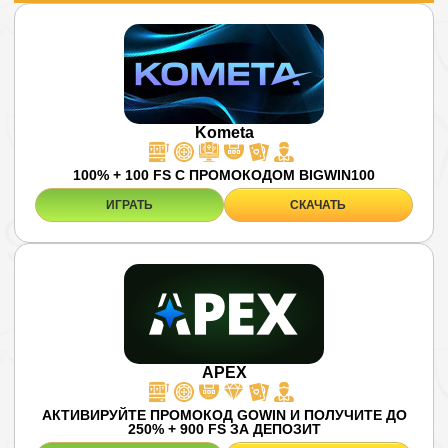
Kometa
100% + 100 FS С ПРОМОКОДОМ BIGWIN100
ИГРАТЬ
СКАЧАТЬ
APEX
АКТИВИРУЙТЕ ПРОМОКОД GOWIN И ПОЛУЧИТЕ ДО
250% + 900 FS ЗА ДЕПОЗИТ