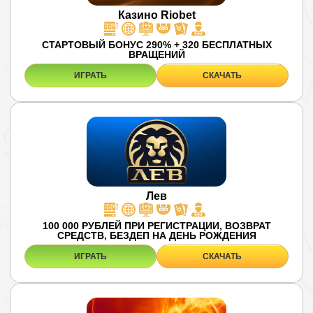
Казино Riobet
СТАРТОВЫЙ БОНУС 290% + 320 БЕСПЛАТНЫХ
ВРАЩЕНИЙ
ИГРАТЬ
СКАЧАТЬ
Лев
100 000 РУБЛЕЙ ПРИ РЕГИСТРАЦИИ, ВОЗВРАТ
СРЕДСТВ, БЕЗДЕП НА ДЕНЬ РОЖДЕНИЯ
ИГРАТЬ
СКАЧАТЬ