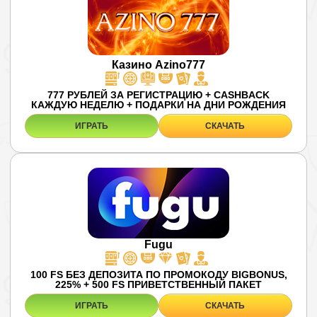
Казино Azino777
777 РУБЛЕЙ ЗА РЕГИСТРАЦИЮ + CASHBACK
КАЖДУЮ НЕДЕЛЮ + ПОДАРКИ НА ДНИ РОЖДЕНИЯ
ИГРАТЬ
СКАЧАТЬ
Fugu
100 FS БЕЗ ДЕПОЗИТА ПО ПРОМОКОДУ BIGBONUS,
225% + 500 FS ПРИВЕТСТВЕННЫЙ ПАКЕТ
ИГРАТЬ
СКАЧАТЬ