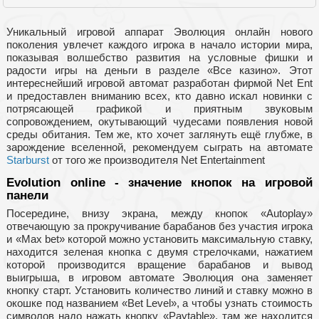
Уникальный игровой аппарат Эволюция онлайн нового
поколения увлечет каждого игрока в начало истории мира,
показывая волшебство развития на условные фишки и
радости игры на деньги в разделе «Все казино». Этот
интереснейший игровой автомат разработан фирмой Net Ent
и предоставлен вниманию всех, кто давно искал новинки c
потрясающей графикой и приятным звуковым
сопровождением, окутывающий чудесами появления новой
среды обитания. Тем же, кто хочет заглянуть ещё глубже, в
зарождение вселенной, рекомендуем сыграть на автомате
Starburst
от того же производителя
Net Entertainment
Evolution online - значение кнопок на игровой
панели
Посередине, внизу экрана, между кнопок «Autoplay»
отвечающую за прокручивание барабанов без участия игрока
и «Max bet» которой можно установить максимальную ставку,
находится зеленая кнопка с двумя стрелочками, нажатием
которой производится вращение барабанов и вывод
выигрыша, в игровом автомате Эволюция она заменяет
кнопку старт. Установить количество линий и ставку можно в
окошке под названием «Bet Level», а чтобы узнать стоимость
символов надо нажать кнопку «Paytable», там же находится