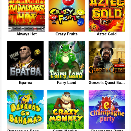
Always Hot
Crazy Fruits
Aztec Gold
Братва
Fairy Land
Gonzo's Quest Extreme