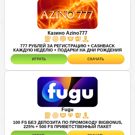
Казино Azino777
777 РУБЛЕЙ ЗА РЕГИСТРАЦИЮ + CASHBACK
КАЖДУЮ НЕДЕЛЮ + ПОДАРКИ НА ДНИ РОЖДЕНИЯ
ИГРАТЬ
СКАЧАТЬ
Fugu
100 FS БЕЗ ДЕПОЗИТА ПО ПРОМОКОДУ BIGBONUS,
225% + 500 FS ПРИВЕТСТВЕННЫЙ ПАКЕТ