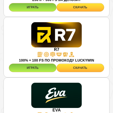
ИГРАТЬ
СКАЧАТЬ
R7
100% + 100 FS ПО ПРОМОКОДУ LUCKYWIN
ИГРАТЬ
СКАЧАТЬ
EVA