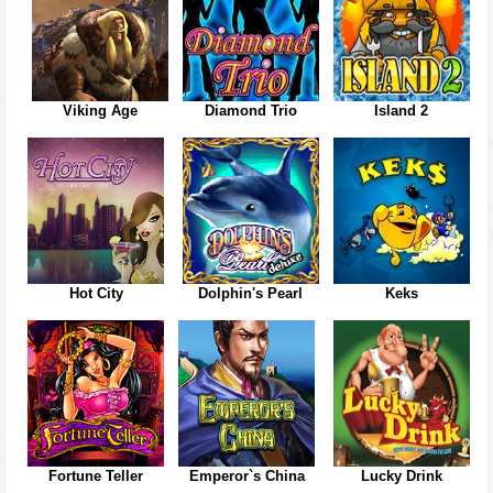
Viking Age
Diamond Trio
Island 2
Hot City
Dolphin's Pearl
Keks
Fortune Teller
Emperor`s China
Lucky Drink