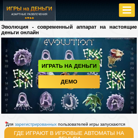
Эволюция - современный аппарат на настоящие
деньги онлайн
ИГРАТЬ НА ДЕНЬГИ
ДЕМО
Для
зарегистрированных
пользователей игры запускаются
быстрее и без рекламы
ГДЕ ИГРАЮТ В ИГРОВЫЕ АВТОМАТЫ НА