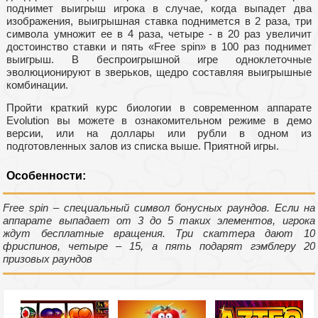
поднимет выигрыш игрока в случае, когда выпадет два
изображения, выигрышная ставка поднимется в 2 раза, три
символа умножит ее в 4 раза, четыре - в 20 раз увеличит
достоинство ставки и пять «Free spin» в 100 раз поднимет
выигрыш. В беспроигрышной игре одноклеточные
эволюционируют в зверьков, щедро составляя выигрышные
комбинации.
Пройти краткий курс биологии в современном аппарате
Evolution вы можете в ознакомительном режиме в демо
версии, или на доллары или рубли в одном из
подготовленных залов из списка выше. Приятной игры.
Особенности:
Free spin – специальный символ бонусных раундов. Если на
аппарате выпадает от 3 до 5 таких элементов, игрока
ждут бесплатные вращения. Три скаттера дают 10
фриспинов, четыре – 15, а пять подарят гэмблеру 20
призовых раундов