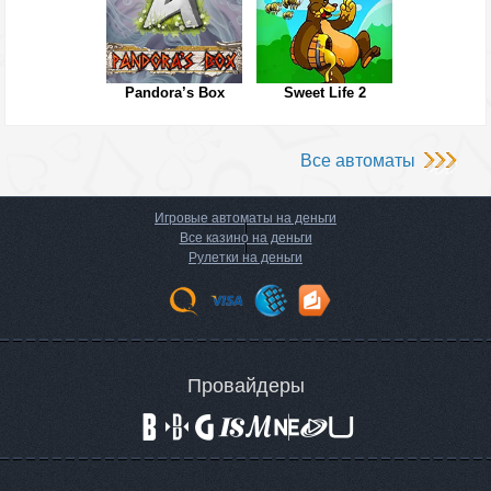
Pandora’s Box
Sweet Life 2
Все автоматы
Игровые автоматы на деньги
Все казино на деньги
Рулетки на деньги
Провайдеры