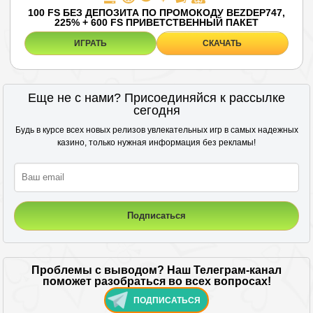
100 FS БЕЗ ДЕПОЗИТА ПО ПРОМОКОДУ BEZDEP747,
225% + 600 FS ПРИВЕТСТВЕННЫЙ ПАКЕТ
ИГРАТЬ
СКАЧАТЬ
Еще не с нами? Присоединяйся к рассылке
сегодня
Будь в курсе всех новых релизов увлекательных игр в самых надежных
казино, только нужная информация без рекламы!
Проблемы с выводом? Наш Телеграм-канал
поможет разобраться во всех вопросах!
ПОДПИСАТЬСЯ