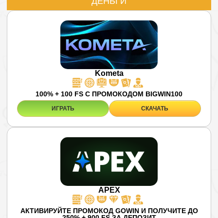
ДЕНЬГИ
Kometa
100% + 100 FS С ПРОМОКОДОМ BIGWIN100
ИГРАТЬ
СКАЧАТЬ
APEX
АКТИВИРУЙТЕ ПРОМОКОД GOWIN И ПОЛУЧИТЕ ДО
250% + 900 FS ЗА ДЕПОЗИТ