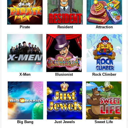
Pirate
Resident
Attraction
X-Men
Illusionist
Rock Climber
Big Bang
Just Jewels
Sweet Life