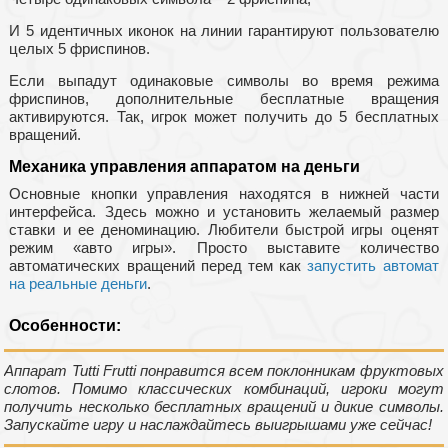
И 5 идентичных иконок на линии гарантируют пользователю
целых 5 фриспинов.
Если выпадут одинаковые символы во время режима
фриспинов, дополнительные бесплатные вращения
активируются. Так, игрок может получить до 5 бесплатных
вращений.
Механика управления аппаратом на деньги
Основные кнопки управления находятся в нижней части
интерфейса. Здесь можно и установить желаемый размер
ставки и ее деноминацию. Любители быстрой игры оценят
режим «авто игры». Просто выставите количество
автоматических вращений перед тем как
запустить автомат
на реальные деньги
.
Особенности:
Аппарат Tutti Frutti понравится всем поклонникам фруктовых
слотов. Помимо классических комбинаций, игроки могут
получить несколько бесплатных вращений и дикие символы.
Запускайте игру и наслаждайтесь выигрышами уже сейчас!