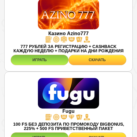
Казино Azino777
777 РУБЛЕЙ ЗА РЕГИСТРАЦИЮ + CASHBACK
КАЖДУЮ НЕДЕЛЮ + ПОДАРКИ НА ДНИ РОЖДЕНИЯ
ИГРАТЬ
СКАЧАТЬ
Fugu
100 FS БЕЗ ДЕПОЗИТА ПО ПРОМОКОДУ BIGBONUS,
225% + 500 FS ПРИВЕТСТВЕННЫЙ ПАКЕТ