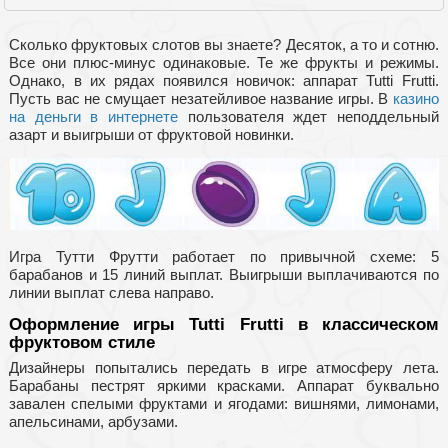
Сколько фруктовых слотов вы знаете? Десяток, а то и сотню.
Все они плюс-минус одинаковые. Те же фрукты и режимы.
Однако, в их рядах появился новичок: аппарат Tutti Frutti.
Пусть вас не смущает незатейливое название игры. В
казино
на деньги в интернете
пользователя ждет неподдельный
азарт и выигрыши от фруктовой новинки.
Игра Тутти Фрутти работает по привычной схеме: 5
барабанов и 15 линий выплат. Выигрыши выплачиваются по
линии выплат слева направо.
Оформление игры Tutti Frutti в классическом
фруктовом стиле
Дизайнеры попытались передать в игре атмосферу лета.
Барабаны пестрят яркими красками. Аппарат буквально
завален спелыми фруктами и ягодами: вишнями, лимонами,
апельсинами, арбузами.