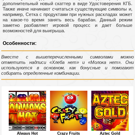
дополнительный новый скаттер в виде Удостоверения КГБ.
Также иначе начинают считаться существующие символы и,
например, Сетка с продуктами при нужных раскладах может
на какое-то время занять весь барабан. Данный режим
заметно разбавляет игровой процесс и дает больше
возможностей для выигрыша.
Особенности:
Вместе с вышеперечисленными символами можно
отметить надписи «Хлеба нет» и «Молока нет». Они
используются в основном, как бонусные и помогают
собирать определенные комбинации.
Always Hot
Crazy Fruits
Aztec Gold