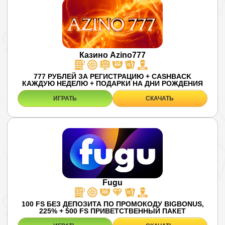
Казино Azino777
777 РУБЛЕЙ ЗА РЕГИСТРАЦИЮ + CASHBACK
КАЖДУЮ НЕДЕЛЮ + ПОДАРКИ НА ДНИ РОЖДЕНИЯ
ИГРАТЬ
СКАЧАТЬ
Fugu
100 FS БЕЗ ДЕПОЗИТА ПО ПРОМОКОДУ BIGBONUS,
225% + 500 FS ПРИВЕТСТВЕННЫЙ ПАКЕТ