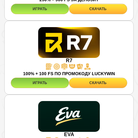
ИГРАТЬ
СКАЧАТЬ
R7
100% + 100 FS ПО ПРОМОКОДУ LUCKYWIN
ИГРАТЬ
СКАЧАТЬ
EVA