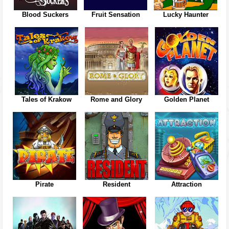
Blood Suckers
Fruit Sensation
Lucky Haunter
Tales of Krakow
Rome and Glory
Golden Planet
Pirate
Resident
Attraction