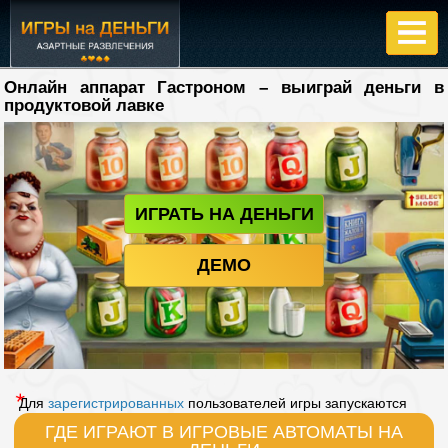
Онлайн аппарат Гастроном – выиграй деньги в
продуктовой лавке
ИГРАТЬ НА ДЕНЬГИ
ДЕМО
Для
зарегистрированных
пользователей игры запускаются
быстрее и без рекламы
ГДЕ ИГРАЮТ В ИГРОВЫЕ АВТОМАТЫ НА