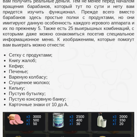
вам получить реальные деньги. Тем не менее перед началом
вращения барабанов, который тут по сути и нету вам
придется изучить функционал. Прежде всего вместо
барабанов здесь простые полки с продуктами, но они
имитируют данную особенность каждого игрового аппарата и
их по прежнему 5. Также есть 25 выигрышных комбинаций, с
которыми даже можно ознакомиться посетив специальное
информационное меню. К изображениям, которые помогут
вам выиграть можно отнести:
Сетку с продуктами;
Книгу жалоб;
Кефир;
Печенье;
Вареную колбасу;
Сгущенное молоко;
Кильку;
Пустую бутылку;
Пустую консервную банку;
Карточные знаки от 10 до А.