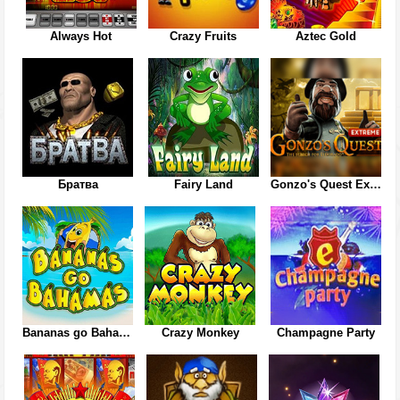
Always Hot
Crazy Fruits
Aztec Gold
Братва
Fairy Land
Gonzo's Quest Extreme
Bananas go Bahamas
Crazy Monkey
Champagne Party