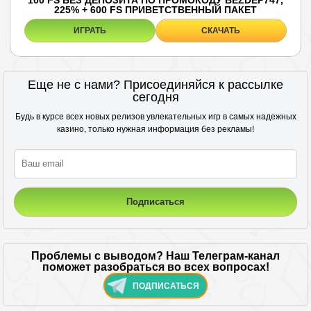
225% + 600 FS ПРИВЕТСТВЕННЫЙ ПАКЕТ
ИГРАТЬ
СКАЧАТЬ
Еще не с нами? Присоединяйся к рассылке
сегодня
Будь в курсе всех новых релизов увлекательных игр в самых надежных
казино, только нужная информация без рекламы!
Проблемы с выводом? Наш Телеграм-канал
поможет разобраться во всех вопросах!
ПОДПИСАТЬСЯ