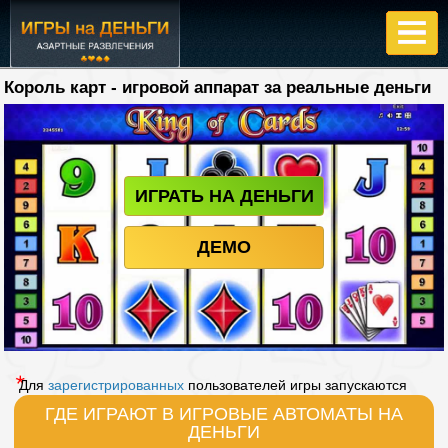
Король карт - игровой аппарат за реальные деньги
ИГРАТЬ НА ДЕНЬГИ
ДЕМО
Для
зарегистрированных
пользователей игры запускаются
быстрее и без рекламы
ГДЕ ИГРАЮТ В ИГРОВЫЕ АВТОМАТЫ НА
ДЕНЬГИ