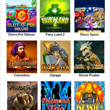
Slot-o-Pol Deluxe
Fairy Land 2
Disco Spins
Columbus
Garage
Ghost Pirates