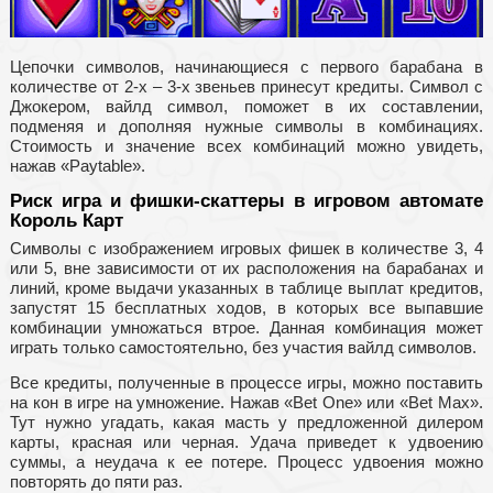
Цепочки символов, начинающиеся с первого барабана в
количестве от 2-х – 3-х звеньев принесут кредиты. Символ с
Джокером, вайлд символ, поможет в их составлении,
подменяя и дополняя нужные символы в комбинациях.
Стоимость и значение всех комбинаций можно увидеть,
нажав «Paytable».
Риск игра и фишки-скаттеры в игровом автомате
Король Карт
Символы с изображением игровых фишек в количестве 3, 4
или 5, вне зависимости от их расположения на барабанах и
линий, кроме выдачи указанных в таблице выплат кредитов,
запустят 15 бесплатных ходов, в которых все выпавшие
комбинации умножаться втрое. Данная комбинация может
играть только самостоятельно, без участия вайлд символов.
Все кредиты, полученные в процессе игры, можно поставить
на кон в игре на умножение. Нажав «Bet One» или «Bet Max».
Тут нужно угадать, какая масть у предложенной дилером
карты, красная или черная. Удача приведет к удвоению
суммы, а неудача к ее потере. Процесс удвоения можно
повторять до пяти раз.