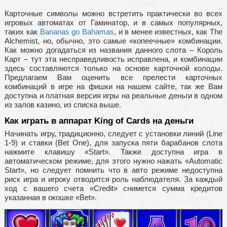
Карточные символы можно встретить практически во всех
игровых автоматах от Гаминатор, и в самых популярных,
таких как
Bananas go Bahamas
, и в менее известных, как The
Alchemist, но, обычно, это самые «копеечные» комбинации.
Как можно догадаться из названия данного слота – Король
Карт – тут эта несправедливость исправлена, и комбинации
здесь составляются только на основе карточной колоды.
Предлагаем Вам оценить все прелести карточных
комбинаций в игре на фишки на нашем сайте, так же Вам
доступна и платная версия игры на реальные деньги в одном
из залов казино, из списка выше.
Как играть в аппарат King of Cards на деньги
Начинать игру, традиционно, следует с установки линий (Line
1-9) и ставки (Bet One), для запуска пяти барабанов слота
нажмите клавишу «Start». Также доступна игра в
автоматическом режиме, для этого нужно нажать «Automatic
Start», но следует помнить что в авто режиме недоступна
риск игра и игроку отводится роль наблюдателя. За каждый
ход с вашего счета «Credit» снимется сумма кредитов
указанная в окошке «Bet».