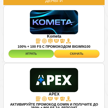
ДЕНЬГИ
Kometa
100% + 100 FS С ПРОМОКОДОМ BIGWIN100
ИГРАТЬ
СКАЧАТЬ
APEX
АКТИВИРУЙТЕ ПРОМОКОД GOWIN И ПОЛУЧИТЕ ДО
250% + 900 FS ЗА ДЕПОЗИТ