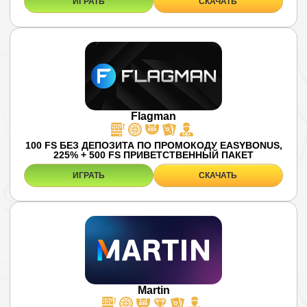
ИГРАТЬ
СКАЧАТЬ
Flagman
100 FS БЕЗ ДЕПОЗИТА ПО ПРОМОКОДУ EASYBONUS,
225% + 500 FS ПРИВЕТСТВЕННЫЙ ПАКЕТ
ИГРАТЬ
СКАЧАТЬ
Martin