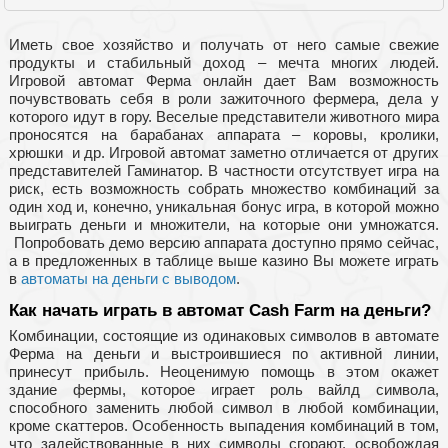
Иметь свое хозяйство и получать от него самые свежие
продукты и стабильный доход – мечта многих людей.
Игровой автомат Ферма онлайн дает Вам возможность
почувствовать себя в роли зажиточного фермера, дела у
которого идут в гору. Веселые представители животного мира
проносятся на барабанах аппарата – коровы, кролики,
хрюшки и др. Игровой автомат заметно отличается от других
представителей Гаминатор. В частности отсутствует игра на
риск, есть возможность собрать множество комбинаций за
один ход и, конечно, уникальная бонус игра, в которой можно
выиграть деньги и множители, на которые они умножатся.
Попробовать демо версию аппарата доступно прямо сейчас,
а в предложенных в таблице выше казино Вы можете играть
в
автоматы на деньги с выводом
.
Как начать играть в автомат Cash Farm на деньги?
Комбинации, состоящие из одинаковых символов в автомате
Ферма на деньги и выстроившиеся по активной линии,
принесут прибыль. Неоценимую помощь в этом окажет
здание фермы, которое играет роль вайлд символа,
способного заменить любой символ в любой комбинации,
кроме скаттеров. Особенность выпадения комбинаций в том,
что задействованные в них символы сгорают, освобождая