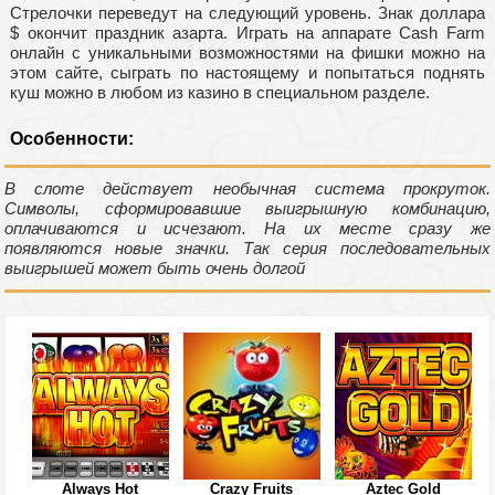
Стрелочки переведут на следующий уровень. Знак доллара
$ окончит праздник азарта. Играть на аппарате Cash Farm
онлайн с уникальными возможностями на фишки можно на
этом сайте, сыграть по настоящему и попытаться поднять
куш можно в любом из казино в специальном разделе.
Особенности:
В слоте действует необычная система прокруток.
Символы, сформировавшие выигрышную комбинацию,
оплачиваются и исчезают. На их месте сразу же
появляются новые значки. Так серия последовательных
выигрышей может быть очень долгой
Always Hot
Crazy Fruits
Aztec Gold