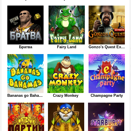
Братва
Fairy Land
Gonzo's Quest Extreme
Bananas go Bahamas
Crazy Monkey
Champagne Party