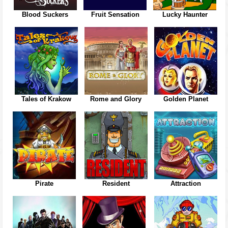
Blood Suckers
Fruit Sensation
Lucky Haunter
Tales of Krakow
Rome and Glory
Golden Planet
Pirate
Resident
Attraction