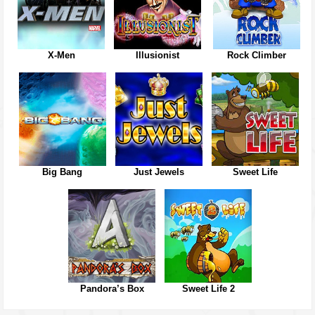
X-Men
Illusionist
Rock Climber
Big Bang
Just Jewels
Sweet Life
Pandora’s Box
Sweet Life 2