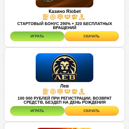
Казино Riobet
СТАРТОВЫЙ БОНУС 290% + 320 БЕСПЛАТНЫХ
ВРАЩЕНИЙ
ИГРАТЬ
СКАЧАТЬ
Лев
100 000 РУБЛЕЙ ПРИ РЕГИСТРАЦИИ, ВОЗВРАТ
СРЕДСТВ, БЕЗДЕП НА ДЕНЬ РОЖДЕНИЯ
ИГРАТЬ
СКАЧАТЬ