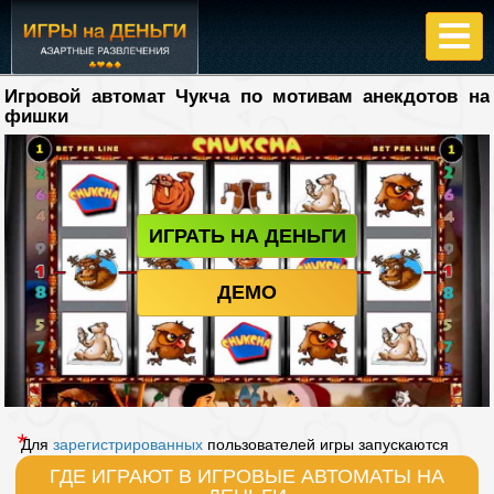
Игровой автомат Чукча по мотивам анекдотов на
фишки
ИГРАТЬ НА ДЕНЬГИ
ДЕМО
Для
зарегистрированных
пользователей игры запускаются
быстрее и без рекламы
ГДЕ ИГРАЮТ В ИГРОВЫЕ АВТОМАТЫ НА