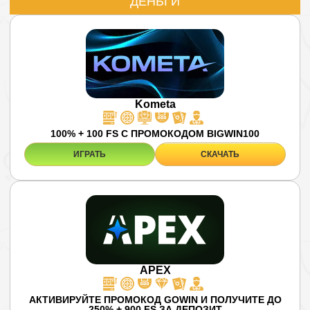
ДЕНЬГИ
Kometa
100% + 100 FS С ПРОМОКОДОМ BIGWIN100
ИГРАТЬ
СКАЧАТЬ
APEX
АКТИВИРУЙТЕ ПРОМОКОД GOWIN И ПОЛУЧИТЕ ДО
250% + 900 FS ЗА ДЕПОЗИТ