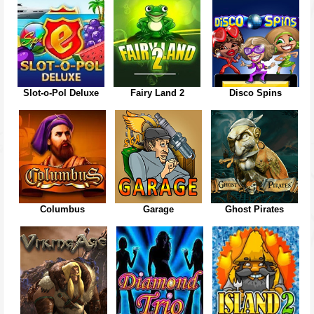
Slot-o-Pol Deluxe
Fairy Land 2
Disco Spins
Columbus
Garage
Ghost Pirates