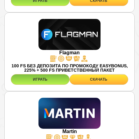
ИГРАТЬ
СКАЧАТЬ
Flagman
100 FS БЕЗ ДЕПОЗИТА ПО ПРОМОКОДУ EASYBONUS,
225% + 500 FS ПРИВЕТСТВЕННЫЙ ПАКЕТ
ИГРАТЬ
СКАЧАТЬ
Martin