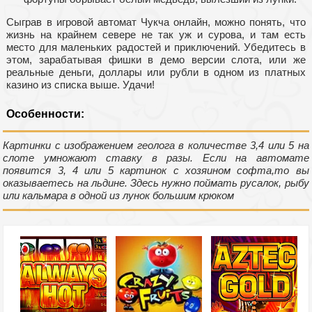
Сыграв в игровой автомат Чукча онлайн, можно понять, что
жизнь на крайнем севере не так уж и сурова, и там есть
место для маленьких радостей и приключений. Убедитесь в
этом, зарабатывая фишки в демо версии слота, или же
реальные деньги, доллары или рубли в одном из платных
казино из списка выше. Удачи!
Особенности:
Картинки с изображением геолога в количестве 3,4 или 5 на
слоте умножают ставку в разы. Если на автомате
появится 3, 4 или 5 картинок с хозяином софта,то вы
оказываетесь на льдине. Здесь нужно поймать русалок, рыбу
или кальмара в одной из лунок большим крюком