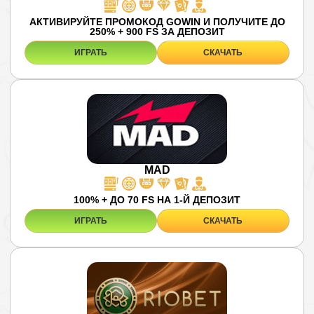
АКТИВИРУЙТЕ ПРОМОКОД GOWIN И ПОЛУЧИТЕ ДО
250% + 900 FS ЗА ДЕПОЗИТ
ИГРАТЬ
СКАЧАТЬ
MAD
100% + ДО 70 FS НА 1-Й ДЕПОЗИТ
ИГРАТЬ
СКАЧАТЬ