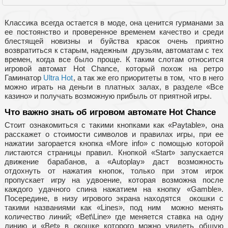
Классика всегда остается в моде, она ценится гурманами за
ее постоянство и проверенное временем качество и среди
блестящей новизны и буйства красок очень приятно
возвратиться к старым, надежным друзьям, автоматам с тех
времен, когда все было проще. К таким слотам относится
игровой автомат Hot Chance, который похож на ретро
Гаминатор
Ultra Hot
, а так же его приоритеты в том, что в него
можно играть на деньги в платных залах, в разделе «Все
казино» и получать возможную прибыль от приятной игры.
Что важно знать об игровом автомате Hot Chance
Стоит ознакомиться с такими кнопками как «Paytable», она
расскажет о стоимости символов и правилах игры, при ее
нажатии загорается кнопка «More info» с помощью которой
листаются страницы правил. Кнопкой «Start» запускается
движение барабанов, а «Autoplay» даст возможность
отдохнуть от нажатия кнопок, только при этом игрок
пропускает игру на удвоение, которая возможна после
каждого удачного спина нажатием на кнопку «Gamble».
Посередине, в низу игрового экрана находятся окошки с
такими названиями как «Lines», под ним можно менять
количество линий; «Bet\Line» где меняется ставка на одну
линию и «Bet» в окошке которого можно увидеть общую