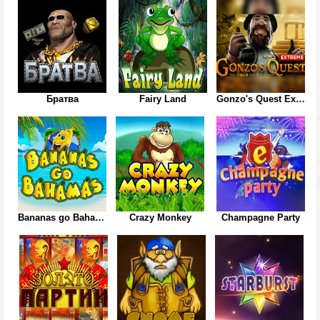
Братва
Fairy Land
Gonzo's Quest Extreme
Bananas go Bahamas
Crazy Monkey
Champagne Party