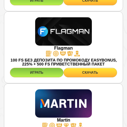
ИГРАТЬ
СКАЧАТЬ
Flagman
100 FS БЕЗ ДЕПОЗИТА ПО ПРОМОКОДУ EASYBONUS,
225% + 500 FS ПРИВЕТСТВЕННЫЙ ПАКЕТ
ИГРАТЬ
СКАЧАТЬ
Martin