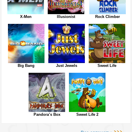
X-Men
Illusionist
Rock Climber
Big Bang
Just Jewels
Sweet Life
Pandora’s Box
Sweet Life 2