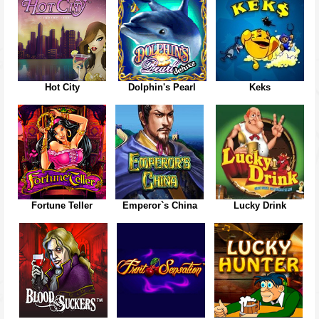
Hot City
Dolphin's Pearl
Keks
Fortune Teller
Emperor`s China
Lucky Drink