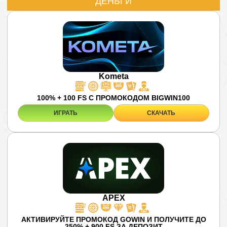
ДЕНЬГИ
Kometa
100% + 100 FS С ПРОМОКОДОМ BIGWIN100
ИГРАТЬ
СКАЧАТЬ
APEX
АКТИВИРУЙТЕ ПРОМОКОД GOWIN И ПОЛУЧИТЕ ДО
250% + 900 FS ЗА ДЕПОЗИТ