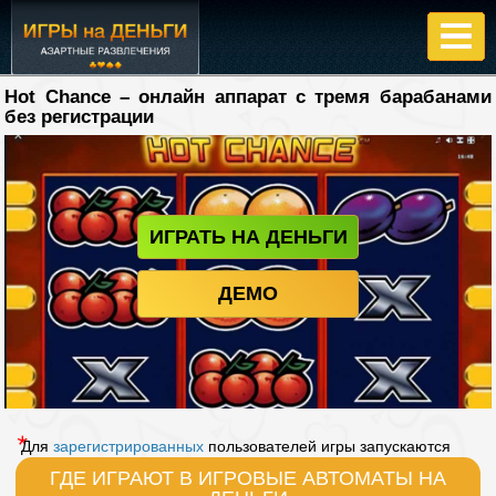
Hot Chance – онлайн аппарат с тремя барабанами
без регистрации
ИГРАТЬ НА ДЕНЬГИ
ДЕМО
Для
зарегистрированных
пользователей игры запускаются
быстрее и без рекламы
ГДЕ ИГРАЮТ В ИГРОВЫЕ АВТОМАТЫ НА