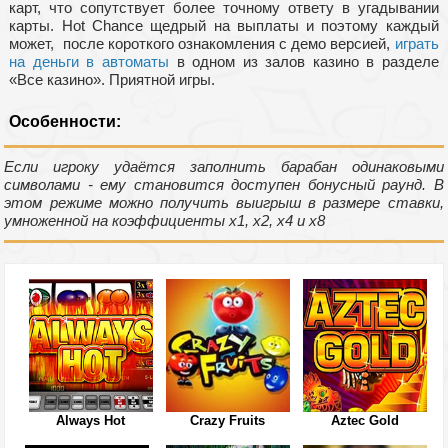
карт, что сопутствует более точному ответу в угадывании
карты. Hot Chance щедрый на выплаты и поэтому каждый
может, после короткого ознакомления с демо версией,
играть
на деньги в автоматы
в одном из залов казино в разделе
«Все казино». Приятной игры.
Особенности:
Если игроку удаётся заполнить барабан одинаковыми
символами - ему становится доступен бонусный раунд. В
этом режиме можно получить выигрыш в размере ставки,
умноженной на коэффициенты х1, х2, х4 и х8
Always Hot
Crazy Fruits
Aztec Gold