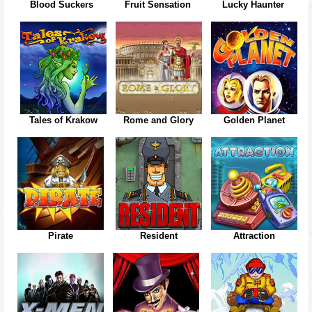
Blood Suckers
Fruit Sensation
Lucky Haunter
Tales of Krakow
Rome and Glory
Golden Planet
Pirate
Resident
Attraction