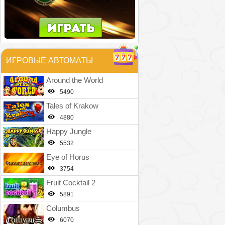
ИГРОВЫЕ АВТОМАТЫ
Around the World
5490
Tales of Krakow
4880
Happy Jungle
5532
Eye of Horus
3754
Fruit Cocktail 2
5891
Columbus
6070