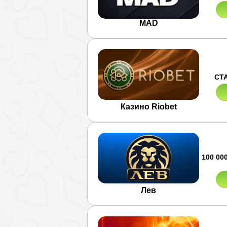
MAD
СТ
Казино Riobet
100 0
Лев