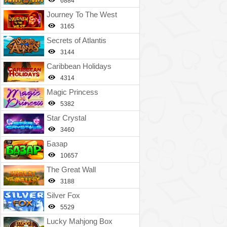
6884
Journey To The West
3165
Secrets of Atlantis
3144
Caribbean Holidays
4314
Magic Princess
5382
Star Crystal
3460
Базар
10657
The Great Wall
3188
Silver Fox
5529
Lucky Mahjong Box