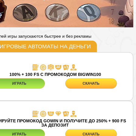
ей игры запускаются быстрее и без рекламы
 ИГРОВЫЕ АВТОМАТЫ НА ДЕНЬГИ
100% + 100 FS С ПРОМОКОДОМ BIGWIN100
ИГРАТЬ
СКАЧАТЬ
РУЙТЕ ПРОМОКОД GOWIN И ПОЛУЧИТЕ ДО 250% + 900 FS
ЗА ДЕПОЗИТ
ИГРАТЬ
СКАЧАТЬ