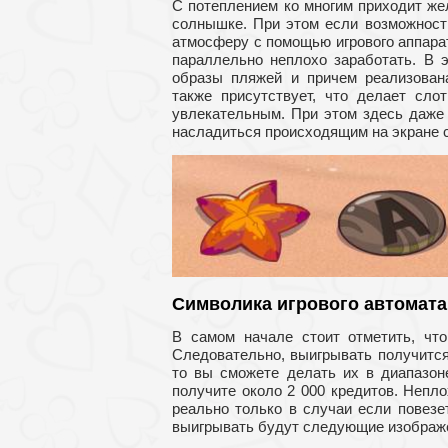
С потеплением ко многим приходит же
солнышке. При этом если возможности
атмосферу с помощью игрового аппара
параллельно неплохо заработать. В
образы пляжей и причем реализован
также присутствует, что делает сло
увлекательным. При этом здесь даже 
насладиться происходящим на экране 
Символика игрового автомата
В самом начале стоит отметить, чт
Следовательно, выигрывать получится
то вы сможете делать их в диапазоне
получите около 2 000 кредитов. Неплох
реально только в случаи если повезе
выигрывать будут следующие изображ