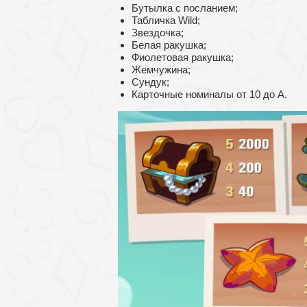
Бутылка с посланием;
Табличка Wild;
Звездочка;
Белая ракушка;
Фиолетовая ракушка;
Жемчужина;
Сундук;
Карточные номиналы от 10 до А.