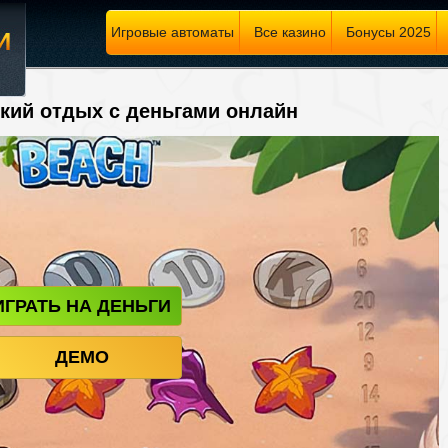
Игровые автоматы
Все казино
Бонусы 2025
кий отдых с деньгами онлайн
ИГРАТЬ НА ДЕНЬГИ
ДЕМО