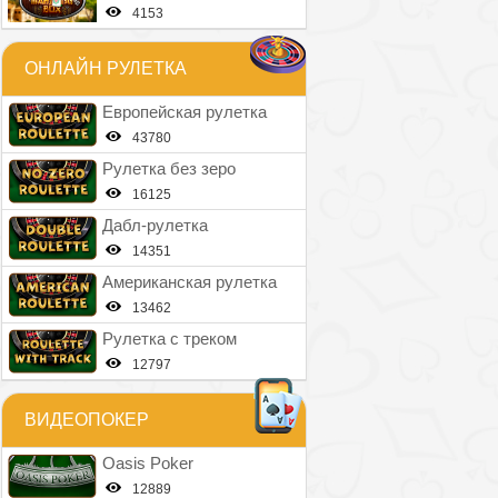
4153
ОНЛАЙН РУЛЕТКА
Европейская рулетка
43780
Рулетка без зеро
16125
Дабл-рулетка
14351
Американская рулетка
13462
Рулетка с треком
12797
ВИДЕОПОКЕР
Oasis Poker
12889