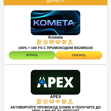
ДЕНЬГИ
Kometa
100% + 100 FS С ПРОМОКОДОМ BIGWIN100
ИГРАТЬ
СКАЧАТЬ
APEX
АКТИВИРУЙТЕ ПРОМОКОД GOWIN И ПОЛУЧИТЕ ДО
250% + 900 FS ЗА ДЕПОЗИТ