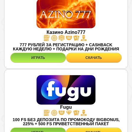
Казино Azino777
777 РУБЛЕЙ ЗА РЕГИСТРАЦИЮ + CASHBACK
КАЖДУЮ НЕДЕЛЮ + ПОДАРКИ НА ДНИ РОЖДЕНИЯ
ИГРАТЬ
СКАЧАТЬ
Fugu
100 FS БЕЗ ДЕПОЗИТА ПО ПРОМОКОДУ BIGBONUS,
225% + 500 FS ПРИВЕТСТВЕННЫЙ ПАКЕТ