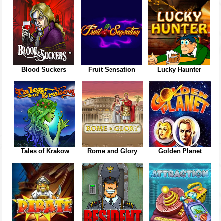
Blood Suckers
Fruit Sensation
Lucky Haunter
Tales of Krakow
Rome and Glory
Golden Planet