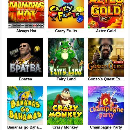
Always Hot
Crazy Fruits
Aztec Gold
Братва
Fairy Land
Gonzo's Quest Extreme
Bananas go Bahamas
Crazy Monkey
Champagne Party