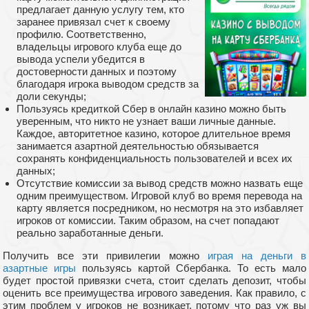
предлагает данную услугу тем, кто
заранее привязал счет к своему
профилю. Соответственно,
владельцы игрового клуба еще до
вывода успели убедится в
достоверности данных и поэтому
благодаря игрока выводом средств за
доли секунды;
Пользуясь кредиткой Сбер в онлайн казино можно быть
уверенным, что никто не узнает ваши личные данные.
Каждое, авторитетное казино, которое длительное время
занимается азартной деятельностью обязывается
сохранять конфиденциальность пользователей и всех их
данных;
Отсутствие комиссии за вывод средств можно назвать еще
одним преимуществом. Игровой клуб во время перевода на
карту является посредником, но несмотря на это избавляет
игроков от комиссии. Таким образом, на счет попадают
реально заработанные деньги.
Получить все эти привилегии можно
играя на деньги в
азартные игры
пользуясь картой Сбербанка. То есть мало
будет простой привязки счета, стоит сделать депозит, чтобы
оценить все преимущества игрового заведения. Как правило, с
этим проблем у игроков не возникает, потому что раз уж вы