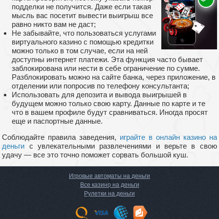
подделки не получится. Даже если такая
мысль вас посетит вывести выигрыш все
равно никто вам не даст;
Не забывайте, что пользоваться услугами
виртуального казино с помощью кредитки
можно только в том случае, если на ней
доступны интернет платежи. Эта функция часто бывает
заблокирована или нести в себе ограничение по сумме.
Разблокировать можно на сайте банка, через приложение, в
отделении или попросив по телефону консультанта;
Использовать для депозита и вывода выигрышей в
будущем можно только свою карту. Данные по карте и те
что в вашем профиле будут сравниваться. Иногда просят
еще и паспортные данные.
Соблюдайте правила заведения,
играйте в онлайн казино на
деньги
с увлекательными развлечениями и верьте в свою
удачу — все это точно поможет сорвать большой куш.
Игровые автоматы на деньги
Все казино на деньги
Рулетки на деньги