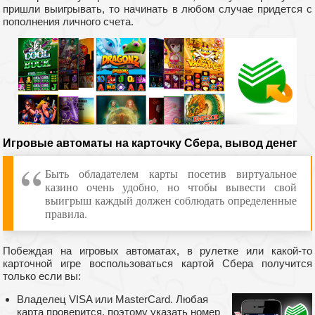
пришли выигрывать, то начинать в любом случае придется с
пополнения личного счета.
Игровые автоматы на карточку Сбера, вывод денег
Быть обладателем карты посетив виртуальное
казино очень удобно, но чтобы вывести свой
выигрыш каждый должен соблюдать определенные
правила.
Побеждая на игровых автоматах, в рулетке или какой-то
карточной игре воспользоваться картой Сбера получится
только если вы:
Владелец VISA или MasterCard. Любая
карта проверится, поэтому указать номер