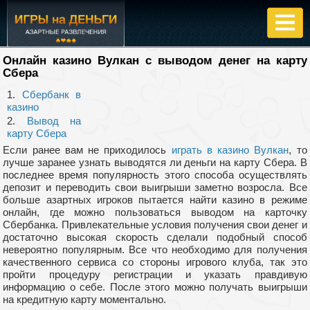
Онлайн казино Вулкан с выводом денег на карту
Сбера
1.
Сбербанк в
казино
2.
Вывод на
карту Сбера
Если ранее вам не приходилось
играть в казино Вулкан
, то
лучше заранее узнать выводятся ли деньги на карту Сбера. В
последнее время популярность этого способа осуществлять
депозит и переводить свои выигрыши заметно возросла. Все
больше азартных игроков пытается найти казино в режиме
онлайн, где можно пользоваться выводом на карточку
Сбербанка. Привлекательные условия получения свои денег и
достаточно высокая скорость сделали подобный способ
невероятно популярным. Все что необходимо для получения
качественного сервиса со стороны игрового клуба, так это
пройти процедуру регистрации и указать правдивую
информацию о себе. После этого можно получать выигрыши
на кредитную карту моментально.