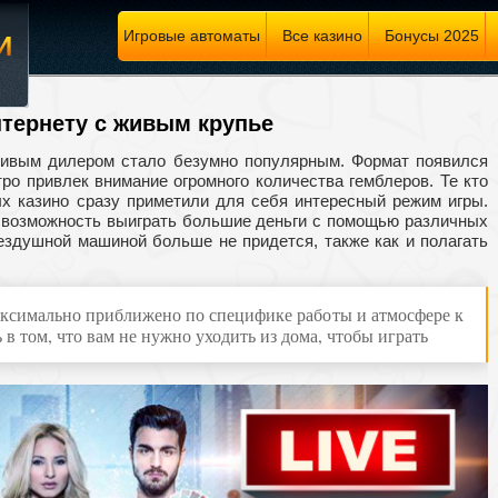
Игровые автоматы
Все казино
Бонусы 2025
нтернету с живым крупье
живым дилером стало безумно популярным. Формат появился
ро привлек внимание огромного количества гемблеров. Те кто
х казино сразу приметили для себя интересный режим игры.
 возможность выиграть большие деньги с помощью различных
бездушной машиной больше не придется, также как и полагать
аксимально приближено по специфике работы и атмосфере к
 в том, что вам не нужно уходить из дома, чтобы играть