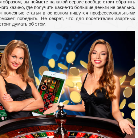
м образом, вы поймете на какой сервис вообще стоит обратить
ного казино, где получить какие-то большие деньги не реально.
ти полезные статьи в основном пишутся профессиональными
поможет победить. Не секрет, что для посетителей азартных
стоит думать об этом.