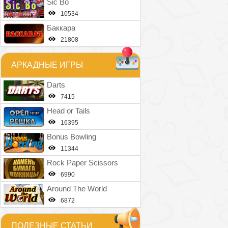
Sic Bo
10534
Баккара
21808
АРКАДНЫЕ ИГРЫ
Darts
7415
Head or Tails
16395
Bonus Bowling
11344
Rock Paper Scissors
6990
Around The World
6872
ПОЛЕЗНЫЕ СТАТЬИ