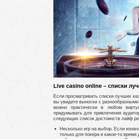
Live casino online – списки л
Если просматривать списки лучших ка
вы увидите выноски с разнообразными
можно практически в любом виртуа
придумывать для привлечения аудитор
следующих список достоинств лайф ре
Несколько игр на выбор. Если изна
только для покера и какое-то время 