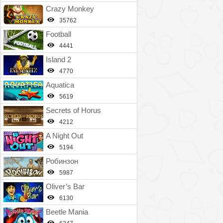
Crazy Monkey
35762
Football
4441
Island 2
4770
Aquatica
5619
Secrets of Horus
4212
A Night Out
5194
Робинзон
5987
Oliver’s Bar
6130
Beetle Mania