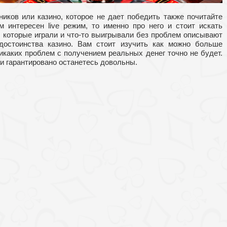
иков или казино, которое не дает победить также почитайте
 интересен live режим, то именно про него и стоит искать
, которые играли и что-то выигрывали без проблем описывают
достоинства казино. Вам стоит изучить как можно больше
икаких проблем с получением реальных денег точно не будет.
 и гарантировано останетесь довольны.