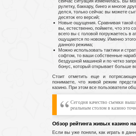
сейчас ситуация изменилась. Вы мо
рулетку, баккару, бинго и многое дру
делся, только сейчас вы можете сы
десяток его версий;
Новые ощущения. Сравнивая такой ф
вы, естественно, поймете, что это 
всего вы с головой погружаетесь в 
ощущаются по новому. Именно этого
данного режима;
Можно использовать тактики и стра
софтом, то ваши собственные нарабо
бездушной машиной и по четко запр
бонус, который открывает больше в
Стоит отметить еще и потрясающее
понимаете, что живой режим предст
казино. При этом все пользователи об
Сегодня качество съемки вышл
реальным столом в казино точн
Обзор рейтинга живых казино на
Если вы уже поняли, как играть в данн